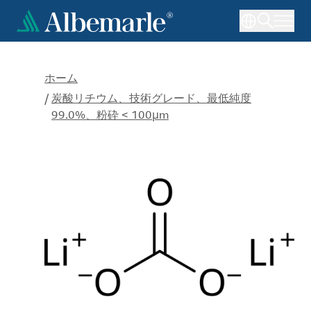
メ
イ
ン
コ
ン
ホーム
テ
/
炭酸リチウム、技術グレード、最低純度
ン
99.0%、粉砕 < 100μm
ツ
に
移
動