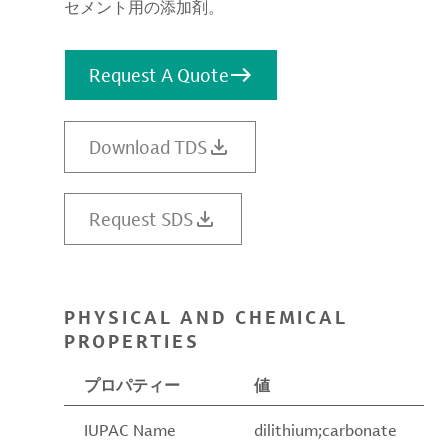
セメント用の添加剤。
Request A Quote
Download TDS
Request SDS
PHYSICAL AND CHEMICAL
PROPERTIES
プロパティー
値
IUPAC Name
dilithium;carbonate