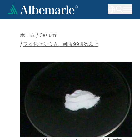
メ
イ
ン
コ
ン
ホーム
/
Cesium
テ
/
フッ化セシウム、純度99.9%以上
ン
ツ
に
移
動