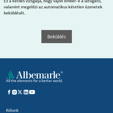
Ez a kérdés vizsgálja, hogy vajon ember-e a látogató,
valamint megelőzi az automatikus kéretlen üzenetek
beküldését.
Beküldés
All the elements for a better world.
Facebook
Instagram
X
LinkedIn
YouTube
Rólunk