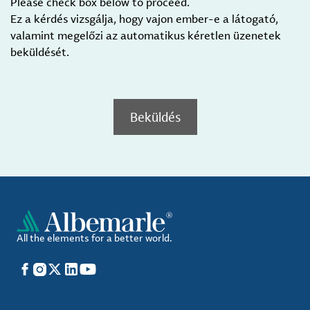
Please check box below to proceed.
Ez a kérdés vizsgálja, hogy vajon ember-e a látogató,
valamint megelőzi az automatikus kéretlen üzenetek
beküldését.
Beküldés
All the elements for a better world.
Facebook
Instagram
X
LinkedIn
YouTube