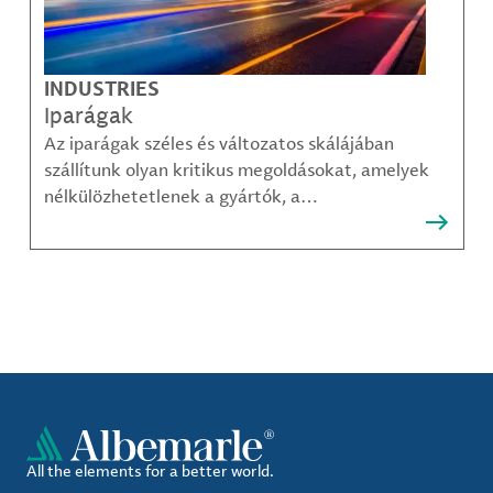
INDUSTRIES
Iparágak
Az iparágak széles és változatos skálájában
szállítunk olyan kritikus megoldásokat, amelyek
nélkülözhetetlenek a gyártók, a
közműszolgáltatók, az alkatrészgyártók, a
kompozit-anyag készítők és mások számára.
All the elements for a better world.