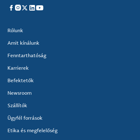
Facebook
Instagram
X
LinkedIn
YouTube
Rólunk
Amit kínálunk
Fenntarthatóság
Karrierek
Befektetők
Newsroom
Szállítók
Ügyfél források
Etika és megfelelőség