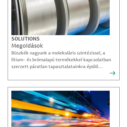
SOLUTIONS
Megoldások
Büszkék vagyunk a molekuláris szintézissel, a
lítium- és brómalapú termékekkel kapcsolatban
szerzett páratlan tapasztalatainkra épülő
megoldásainkra, amelyekkel ügyfeleink
legösszetettebb kihívásai is sikerrel leküzdhetők.