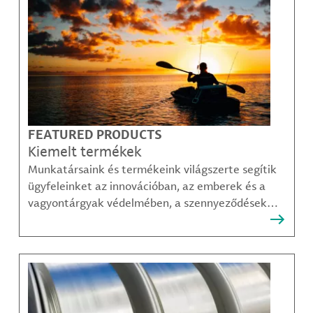
FEATURED PRODUCTS
Kiemelt termékek
Munkatársaink és termékeink világszerte segítik
ügyfeleinket az innovációban, az emberek és a
vagyontárgyak védelmében, a szennyeződések
felszámolásában, valamint a mobilitás, a
kommunikáció és a növekedés fenntarthatóbb
módjainak megteremtésében.