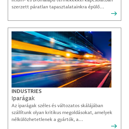
szerzett páratlan tapasztalatainkra épülő
megoldásainkra, amelyekkel ügyfeleink
legösszetettebb kihívásai is sikerrel leküzdhetők.
INDUSTRIES
Iparágak
Az iparágak széles és változatos skálájában
szállítunk olyan kritikus megoldásokat, amelyek
nélkülözhetetlenek a gyártók, a
közműszolgáltatók, az alkatrészgyártók, a