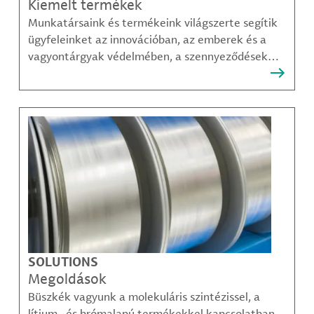
Kiemelt termékek
Munkatársaink és termékeink világszerte segítik
ügyfeleinket az innovációban, az emberek és a
vagyontárgyak védelmében, a szennyeződések
felszámolásában, valamint a mobilitás, a
kommunikáció és a növekedés fenntarthatóbb
módjainak megteremtésében.
SOLUTIONS
Megoldások
Büszkék vagyunk a molekuláris szintézissel, a
lítium- és brómalapú termékekkel kapcsolatban