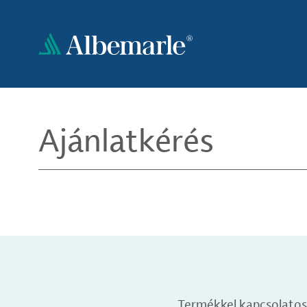
Ugrás
a
tartalomra
Ajánlatkérés
Termékkel kapcsolatos