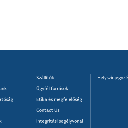
kompozit-anyag készítők és mások számára.
Szállítók
Helyszínjegyz
lunk
Ügyfél források
atóság
Etika és megfelelőség
Contact Us
k
Integritási segélyvonal