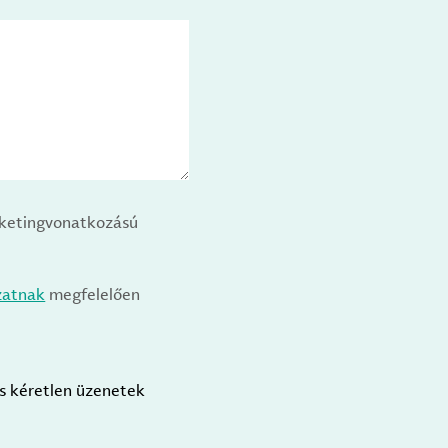
arketingvonatkozású
zatnak
megfelelően
us kéretlen üzenetek