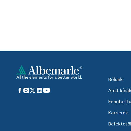
All the elements for a better world.
Rólunk
Facebook
Instagram
X
LinkedIn
YouTube
Amit kíná
Fenntarth
Karrierek
Befektető