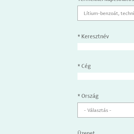
Lítium-benzoát, techn
*
Keresztnév
*
Cég
*
Ország
- Választás -
Üzenet