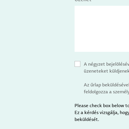
A négyzet bejelölésé
üzeneteket küldjenek
Az űrlap beküldéséve
feldolgozza a személy
Please check box below t
Ez a kérdés vizsgálja, ho
beküldését.