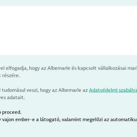
vel elfogadja, hogy az Albemarle és kapcsolt vállalkozásai m
 részére.
l tudomásul veszi, hogy az Albemarle az
Adatvédelmi szabály
es adatait.
o proceed.
gy vajon ember-e a látogató, valamint megelőzi az automatik