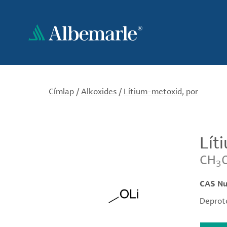
Ugrás
a
tartalomra
Címlap
/
Alkoxides
/
Lítium-metoxid, por
Lít
CH
3
CAS N
Deproto