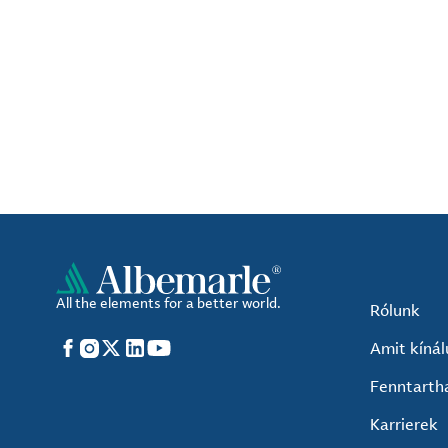
All the elements for a better world.
Rólunk
Facebook
Instagram
X
LinkedIn
YouTube
Amit kíná
Fenntarth
Karrierek