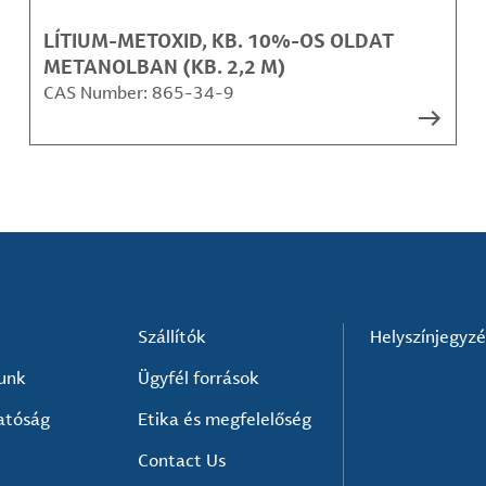
LÍTIUM-METOXID, KB. 10%-OS OLDAT
METANOLBAN (KB. 2,2 M)
CAS Number:
865-34-9
Szállítók
Helyszínjegyz
lunk
Ügyfél források
atóság
Etika és megfelelőség
Contact Us