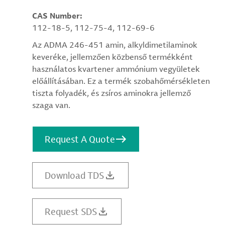
CAS Number:
112-18-5, 112-75-4, 112-69-6
Az ADMA 246-451 amin, alkyldimetilaminok
keveréke, jellemzően közbenső termékként
használatos kvartener ammónium vegyületek
előállításában. Ez a termék szobahőmérsékleten
tiszta folyadék, és zsíros aminokra jellemző
szaga van.
Request A Quote
Download TDS
Request SDS