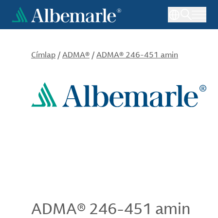
Ugrás
a
tartalomra
Címlap
/
ADMA®
/
ADMA® 246-451 amin
ADMA® 246-451 amin