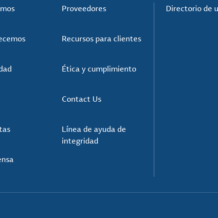
omos
Proveedores
Directorio de 
recemos
Recursos para clientes
idad
Ética y cumplimiento
Contact Us
tas
Línea de ayuda de
integridad
ensa