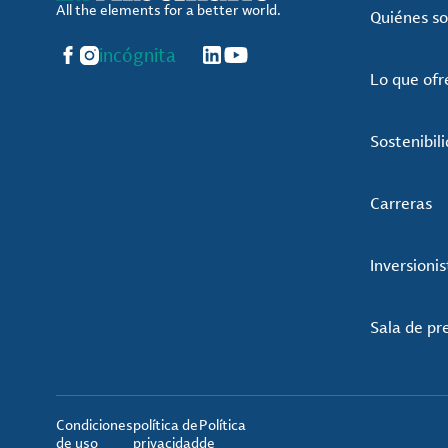
All the elements for a better world.
Quiénes s
Facebook
Instagram
incógnita
LinkedIn
YouTube
Lo que of
Sostenibil
Carreras
Inversionis
Sala de pr
Condiciones
política de
Política
de uso
privacidad
de