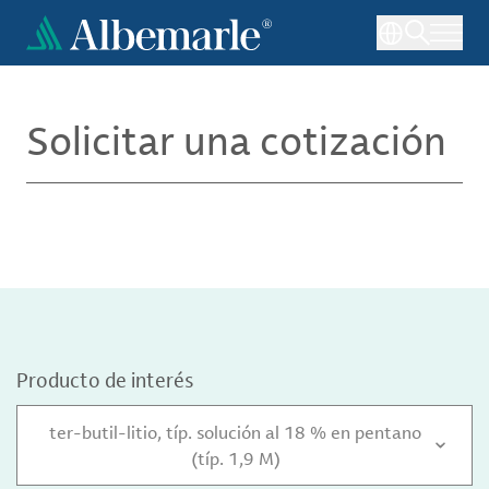
Pasar
al
contenido
principal
Solicitar una cotización
Producto de interés
ter-butil-litio, típ. solución al 18 % en pentano
(típ. 1,9 M)