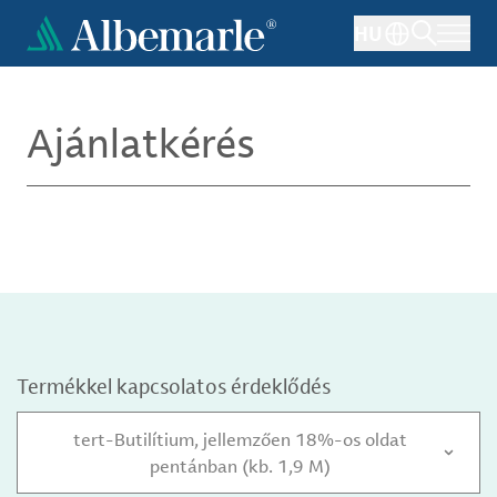
Ugrás
HU
a
tartalomra
Ajánlatkérés
Termékkel kapcsolatos érdeklődés
tert-Butilítium, jellemzően 18%-os oldat
pentánban (kb. 1,9 M)