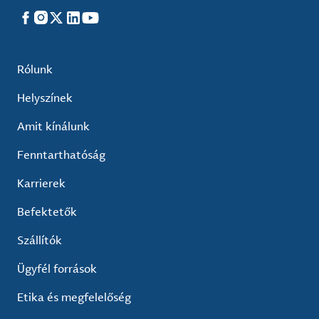
Facebook
Instagram
X
LinkedIn
YouTube
Rólunk
Helyszínek
Amit kínálunk
Fenntarthatóság
Karrierek
Befektetők
Szállítók
Ügyfél források
Etika és megfelelőség