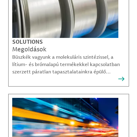
SOLUTIONS
Megoldások
Büszkék vagyunk a molekuláris szintézissel, a
lítium- és brómalapú termékekkel kapcsolatban
szerzett páratlan tapasztalatainkra épülő
megoldásainkra, amelyekkel ügyfeleink
legösszetettebb kihívásai is sikerrel leküzdhetők.