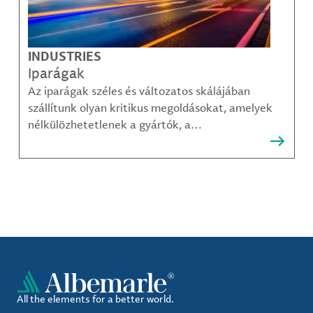
INDUSTRIES
Iparágak
Az iparágak széles és változatos skálájában
szállítunk olyan kritikus megoldásokat, amelyek
nélkülözhetetlenek a gyártók, a
közműszolgáltatók, az alkatrészgyártók, a
kompozit-anyag készítők és mások számára.
All the elements for a better world.