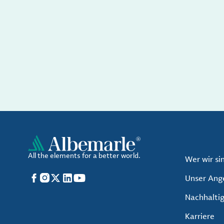
All the elements for a better world.
Wer wir si
Facebook
Instagram
X
LinkedIn
YouTube
Unser Ang
Nachhaltig
Karriere