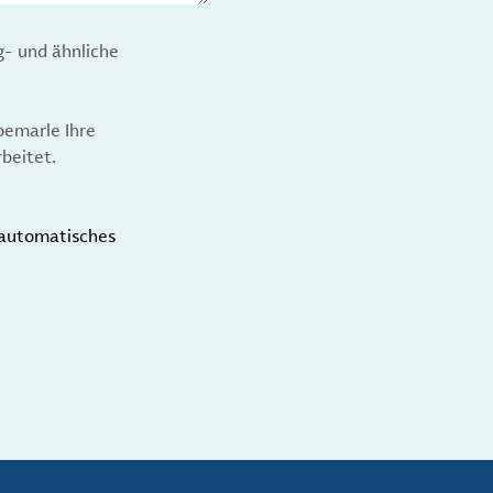
g- und ähnliche
bemarle Ihre
beitet.
t automatisches