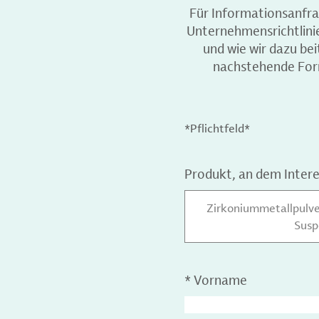
Für Informationsanfr
Unternehmensrichtlini
und wie wir dazu be
nachstehende Form
*Pflichtfeld*
Produkt, an dem Inter
Zirkoniummetallpulver
Susp
*
Vorname