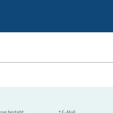
esse besteht
*
E-Mail