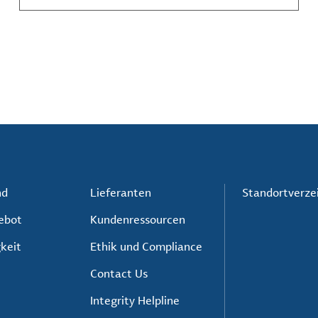
Akteure unerlässlich sind.
nd
Lieferanten
Standortverze
ebot
Kundenressourcen
keit
Ethik und Compliance
Contact Us
Integrity Helpline