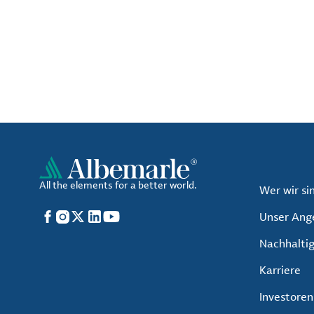
All the elements for a better world.
Wer wir si
Facebook
Instagram
X
LinkedIn
YouTube
Unser Ang
Nachhaltig
Karriere
Investoren