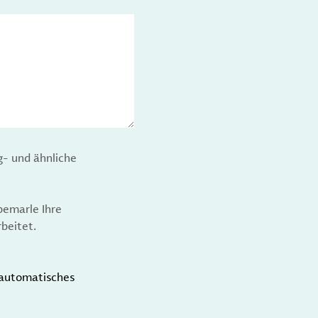
g- und ähnliche
bemarle Ihre
beitet.
t automatisches