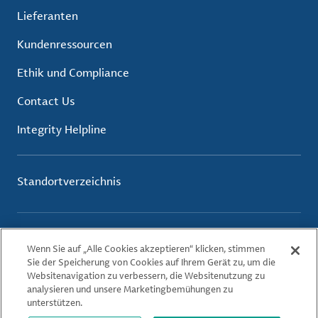
Lieferanten
Kundenressourcen
Ethik und Compliance
Contact Us
Integrity Helpline
Standortverzeichnis
Nutzungsbedingungen
Wenn Sie auf „Alle Cookies akzeptieren“ klicken, stimmen
Datenschutzerklärung
Sie der Speicherung von Cookies auf Ihrem Gerät zu, um die
Cookie-Richtlinie
Websitenavigation zu verbessern, die Websitenutzung zu
analysieren und unsere Marketingbemühungen zu
unterstützen.
© 2026 Albemarle Corporation. All Rights Reserved.