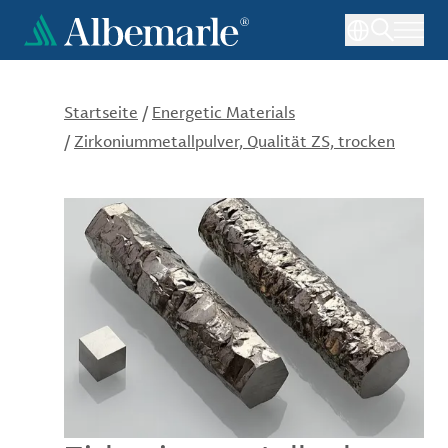
Direkt
zum
Inhalt
Startseite
/
Energetic Materials
/
Zirkoniummetallpulver, Qualität ZS, trocken