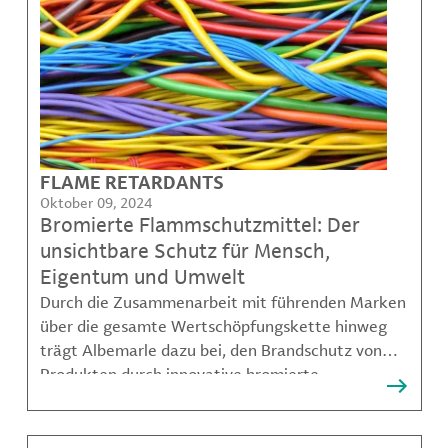
FLAME RETARDANTS
Oktober 09, 2024
Bromierte Flammschutzmittel: Der
unsichtbare Schutz für Mensch,
Eigentum und Umwelt
Durch die Zusammenarbeit mit führenden Marken
über die gesamte Wertschöpfungskette hinweg
trägt Albemarle dazu bei, den Brandschutz von
Produkten durch innovative bromierte
Flammschutzmittel (BFRs) zu verbessern, die
sowohl wirksam als auch sicher für den
vorgesehenen Verwendungszweck sind – und