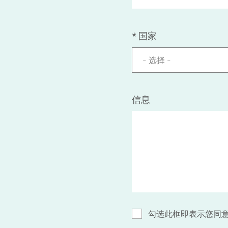
*
国家
- 选择 -
信息
勾选此框即表示您同