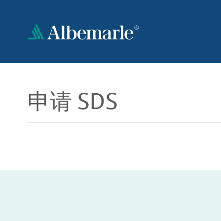
跳
转
到
主
要
内
容
申请 SDS