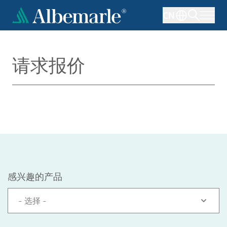
跳
CN
转
到
主
要
请求报价
内
容
感兴趣的产品
- 选择 -