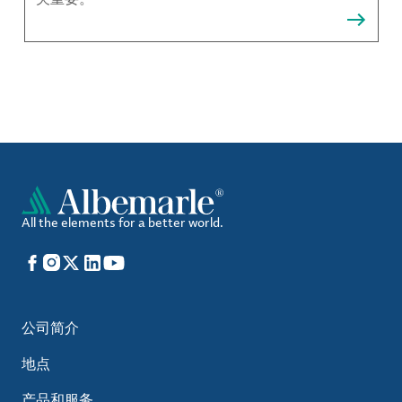
All the elements for a better world.
Facebook
Instagram
X
LinkedIn
YouTube
公司简介
地点
产品和服务