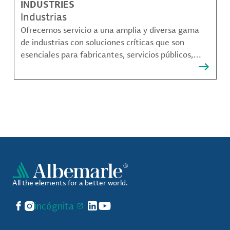
INDUSTRIES
Industrias
Ofrecemos servicio a una amplia y diversa gama
de industrias con soluciones críticas que son
esenciales para fabricantes, servicios públicos,
proveedores de componentes, fabricantes de
compuestos de materiales y mucho más.
All the elements for a better world.
Facebook
Instagram
incógnita
LinkedIn
YouTube