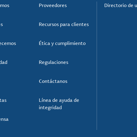
omos
Proveedores
Directorio de 
es
Recursos para clientes
recemos
Ética y cumplimiento
idad
Regulaciones
Contáctanos
tas
Línea de ayuda de
integridad
ensa