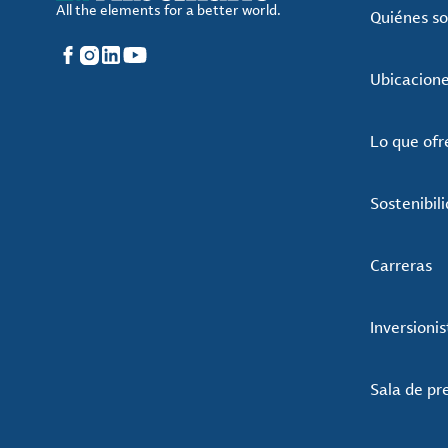
All the elements for a better world.
Quiénes s
Facebook
Instagram
LinkedIn
YouTube
Ubicacion
Lo que of
Sostenibil
Carreras
Inversionis
Sala de pr