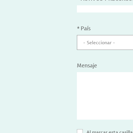
*
País
- Seleccionar -
Mensaje
Al marcar esta casill