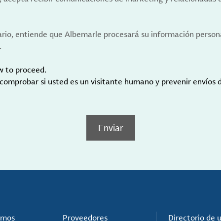
ario, entiende que Albemarle procesará su información person
.
w to proceed.
 comprobar si usted es un visitante humano y prevenir envíos
Enviar
omos
Proveedores
Directorio de 