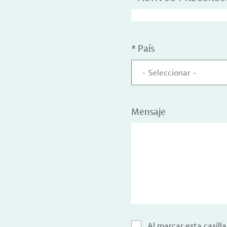
*
País
- Seleccionar -
Mensaje
Al marcar esta casill