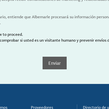
ario, entiende que Albemarle procesará su información person
.
w to proceed.
 comprobar si usted es un visitante humano y prevenir envíos
Enviar
omos
Proveedores
Directorio de 