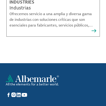
INDUSTRIES
Industrias
Ofrecemos servicio a una amplia y diversa gama
de industrias con soluciones críticas que son
esenciales para fabricantes, servicios públicos,
proveedores de componentes, fabricantes de
compuestos de materiales y mucho más.
All the elements for a better world.
Facebook
Instagram
LinkedIn
YouTube