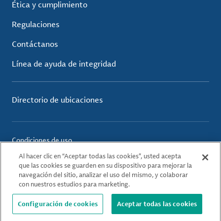
Ética y cumplimiento
Regulaciones
Contáctanos
Línea de ayuda de integridad
Directorio de ubicaciones
Condiciones de uso
Política de privacidad
Al hacer clic en “Aceptar todas las cookies”, usted acepta
Política de cookies
que las cookies se guarden en su dispositivo para mejorar la
navegación del sitio, analizar el uso del mismo, y colaborar
con nuestros estudios para marketing.
© 2026 Albemarle Corporation. All Rights Reserved.
Configuración de cookies
Aceptar todas las cookies