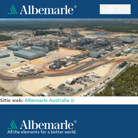
Pasar
CL
al
contenido
principal
Sitio web:
Albemarle Australia
All the elements for a better world.