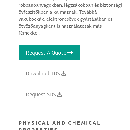
robbanóanyagokban, légzsákokban és biztonsági
övfeszítőkben alkalmaznak. Továbbá
vakukockák, elektroncsövek gyártásában és
ötvözőanyagként is használatosak más
fémekkel.
Request A Quote
Download TDS
Request SDS
PHYSICAL AND CHEMICAL
PROPERTIES