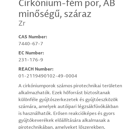
Cirkónium-fém por, AB
minőségű, száraz
Zr
CAS Number:
7440-67-7
EC Number:
231-176-9
REACH Number:
01-2119490102-49-0004
A cirkóniumporok számos pirotechnikai területen
alkalmazhatók. Ezek hőforrást biztosítanak
különféle gyújtószerkezetek és gyújtóeszközök
számára, amelyek autóipari légzsákfúvókákban
is használhatók. Erősen reakcióképes és gyors
gyújtókeverékek előállítására alkalmasak a
pirotechnikában, amelyeket lőszerekben,