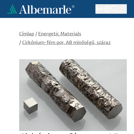
Ugrás
HU
a
tartalomra
Címlap
/
Energetic Materials
/
Cirkónium-fém por, AB minőségű, száraz