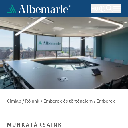
Ugrás
HU
a
tartalomra
Címlap
/
Rólunk
/
Emberek és történelem
/
Emberek
MUNKATÁRSAINK