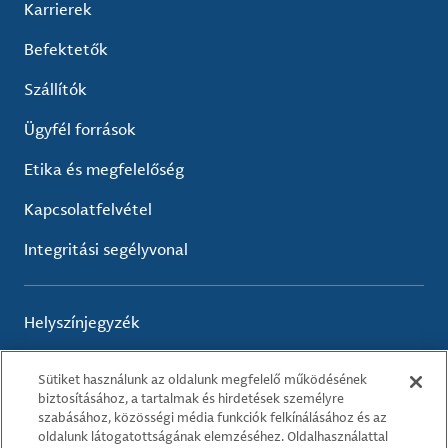
Karrierek
Befektetők
Szállítók
Ügyfél források
Etika és megfelelőség
Kapcsolatfelvétel
Integritási segélyvonal
Helyszínjegyzék
Sütiket használunk az oldalunk megfelelő működésének
biztosításához, a tartalmak és hirdetések személyre
Felhasználási feltételek
szabásához, közösségi média funkciók felkínálásához és az
Adatvédelmi irányelvek
oldalunk látogatottságának elemzéséhez. Oldalhasználattal