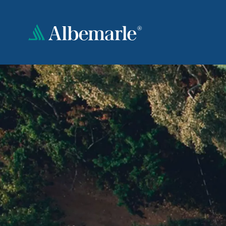
Ugrás
a
tartalomra