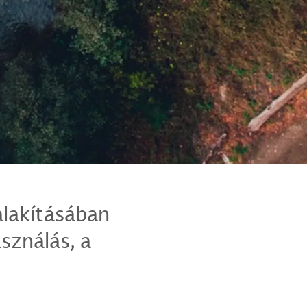
alakításában
asználás, a