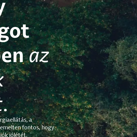
y
got
ben
az
k
t
.
rgiaellátás, a
iemelten fontos, hogy
ók jólétét.