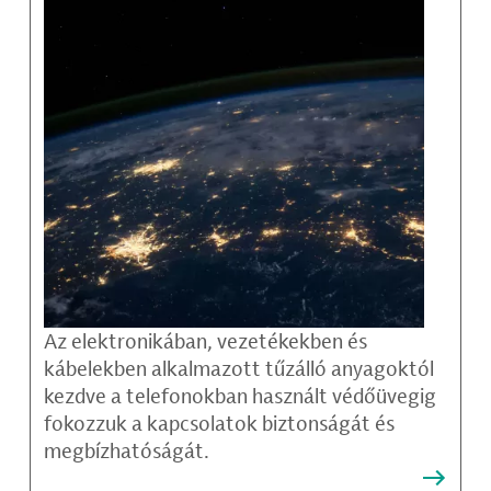
Az elektronikában, vezetékekben és
kábelekben alkalmazott tűzálló anyagoktól
kezdve a telefonokban használt védőüvegig
fokozzuk a kapcsolatok biztonságát és
megbízhatóságát.