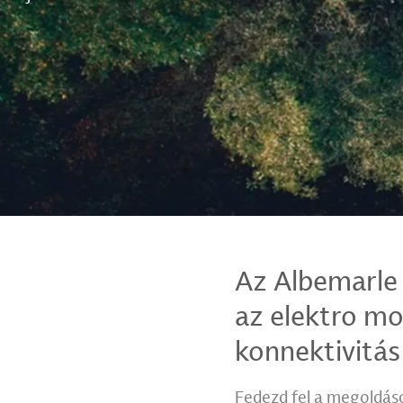
Az Albemarle 
az elektro mob
konnektivitá
Fedezd fel a megoldás