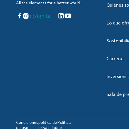
All the elements for a better world.
Quiénes s
Facebook
Instagram
incógnita
LinkedIn
YouTube
Lo que of
Sostenibil
Carreras
Inversionis
Sala de pr
Condiciones
política de
Política
de uso
privacidad
de