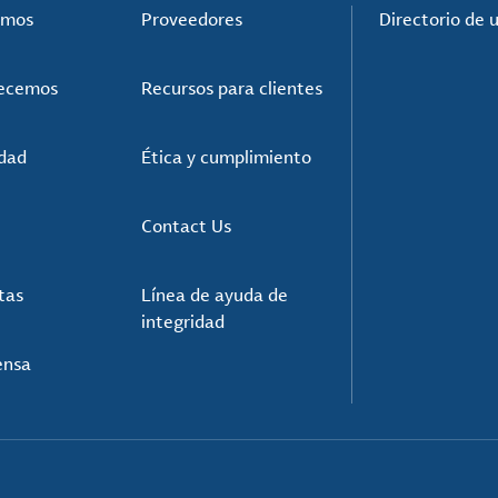
omos
Proveedores
Directorio de 
recemos
Recursos para clientes
idad
Ética y cumplimiento
Contact Us
tas
Línea de ayuda de
integridad
ensa