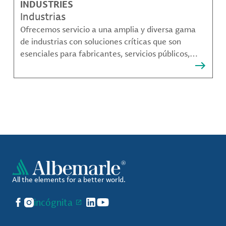
INDUSTRIES
Industrias
Ofrecemos servicio a una amplia y diversa gama
de industrias con soluciones críticas que son
esenciales para fabricantes, servicios públicos,
proveedores de componentes, fabricantes de
compuestos de materiales y mucho más.
All the elements for a better world.
Facebook
Instagram
incógnita
LinkedIn
YouTube