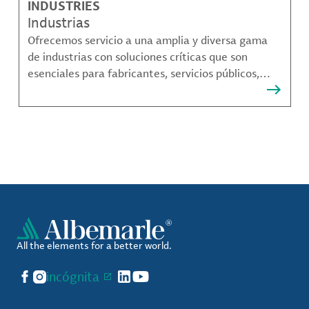
INDUSTRIES
Industrias
Ofrecemos servicio a una amplia y diversa gama
de industrias con soluciones críticas que son
esenciales para fabricantes, servicios públicos,
proveedores de componentes, fabricantes de
compuestos de materiales y mucho más.
All the elements for a better world.
Facebook
Instagram
incógnita
LinkedIn
YouTube