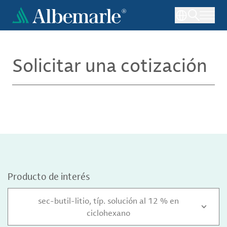
Pasar
al
contenido
principal
Solicitar una cotización
Producto de interés
sec-butil-litio, típ. solución al 12 % en
ciclohexano