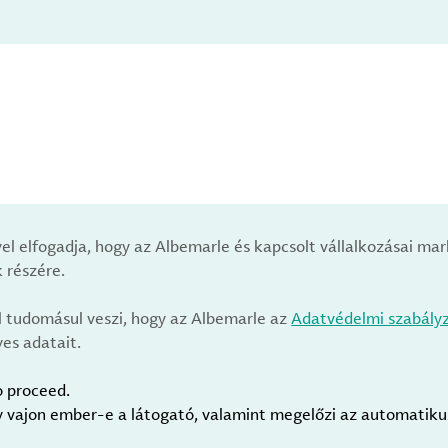
vel elfogadja, hogy az Albemarle és kapcsolt vállalkozásai m
 részére.
l tudomásul veszi, hogy az Albemarle az
Adatvédelmi szabály
es adatait.
o proceed.
gy vajon ember-e a látogató, valamint megelőzi az automatik