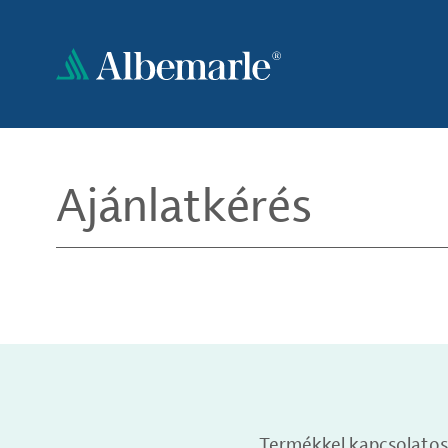
Ugrás
a
tartalomra
Ajánlatkérés
Termékkel kapcsolatos