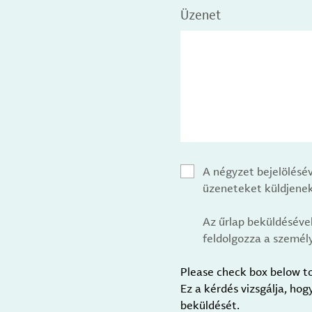
Üzenet
A négyzet bejelölésé
üzeneteket küldjenek
Az űrlap beküldéséve
feldolgozza a személy
Please check box below t
Ez a kérdés vizsgálja, ho
beküldését.