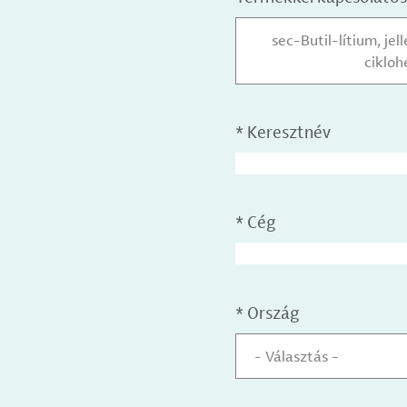
sec-Butil-lítium, j
ciklo
*
Keresztnév
*
Cég
*
Ország
- Választás -