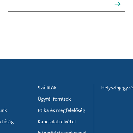
közműszolgáltatók, az alkatrészgyártók, a
kompozit-anyag készítők és mások számára.
Szállítók
Helyszínjegyz
Ügyfél források
lunk
Etika és megfelelőség
atóság
Kapcsolatfelvétel
Integritási segélyvonal