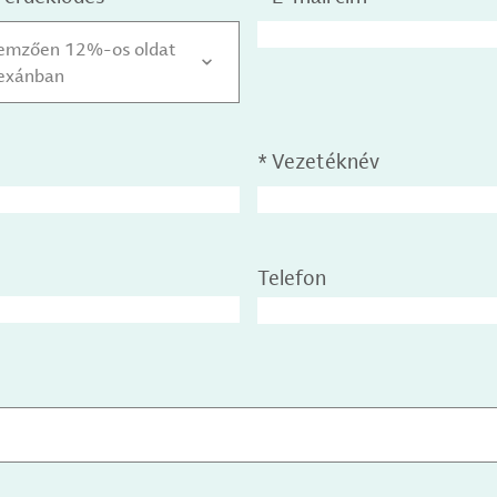
ellemzően 12%-os oldat
hexánban
*
Vezetéknév
Telefon