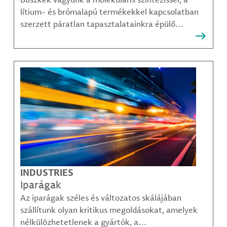
lítium- és brómalapú termékekkel kapcsolatban
szerzett páratlan tapasztalatainkra épülő
megoldásainkra, amelyekkel ügyfeleink
legösszetettebb kihívásai is sikerrel leküzdhetők.
INDUSTRIES
Iparágak
Az iparágak széles és változatos skálájában
szállítunk olyan kritikus megoldásokat, amelyek
nélkülözhetetlenek a gyártók, a