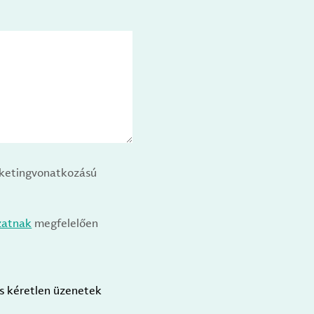
arketingvonatkozású
zatnak
megfelelően
us kéretlen üzenetek