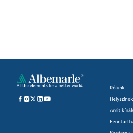
All the elements for a better world.
Rólunk
Facebook
Instagram
X
LinkedIn
YouTube
Helyszínek
Amit kíná
Fenntarth
Karrierek