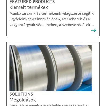
FEATURED PRODUCTS
Kiemelt termékek
Munkatársaink és termékeink világszerte segítik
ügyfeleinket az innovációban, az emberek és a
vagyontárgyak védelmében, a szennyeződések
felszámolásában, valamint a mobilitás, a
kommunikáció és a növekedés fenntarthatóbb
módjainak megteremtésében.
SOLUTIONS
Megoldások
Büszkék vagyunk a molekuláris szintézissel, a