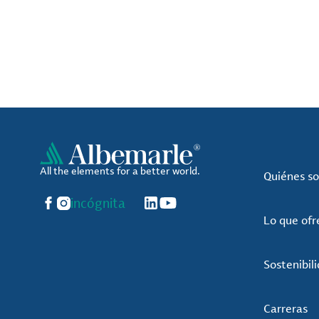
All the elements for a better world.
Quiénes s
Facebook
Instagram
incógnita
LinkedIn
YouTube
Lo que of
Sostenibil
Carreras