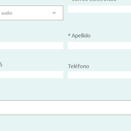
n sodio
*
Apellido
S
Teléfono