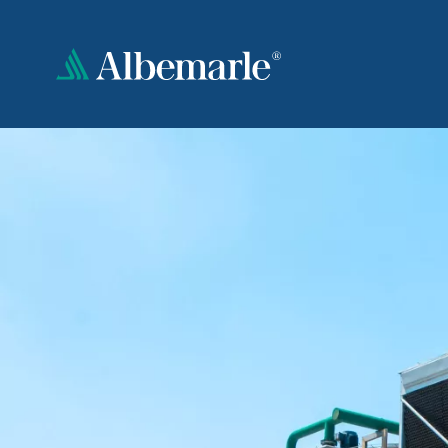
跳
转
到
主
要
内
容