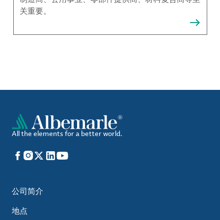
关重要。
All the elements for a better world.
Facebook
Instagram
X
LinkedIn
YouTube
公司简介
地点