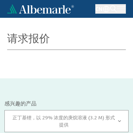
跳
CN
转
到
主
要
请求报价
内
容
感兴趣的产品
正丁基锂，以 29% 浓度的庚烷溶液 (3.2 M) 形式
提供