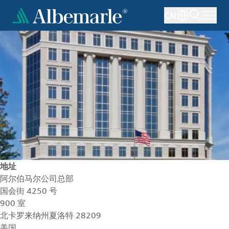
跳
CN
转
到
主
要
内
容
地址
阿尔伯马尔公司总部
国会街 4250 号
900 室
北卡罗来纳州夏洛特 28209
美国