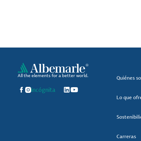
All the elements for a better world.
Quiénes s
Facebook
Instagram
incógnita
LinkedIn
YouTube
Lo que of
Sostenibil
Carreras