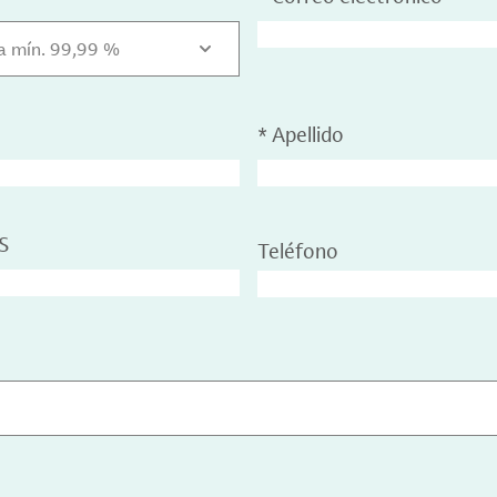
za mín. 99,99 %
*
Apellido
S
Teléfono