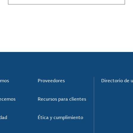
compuestos de materiales y mucho más.
omos
Proveedores
Directorio de 
recemos
Recursos para clientes
idad
Ética y cumplimiento