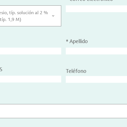
io, típ. solución al 2 %
típ. 1,9 M)
*
Apellido
S
Teléfono