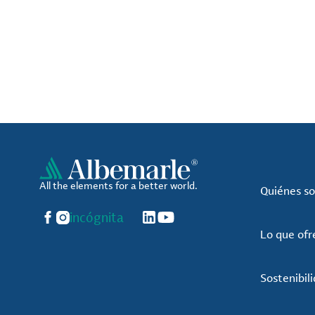
All the elements for a better world.
Quiénes s
Facebook
Instagram
incógnita
LinkedIn
YouTube
Lo que of
Sostenibil