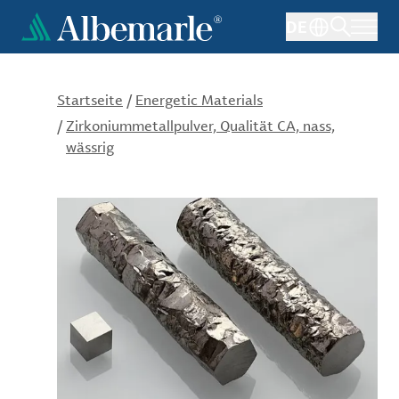
Direkt
DE
zum
Inhalt
Startseite
/
Energetic Materials
/
Zirkoniummetallpulver, Qualität CA, nass,
wässrig