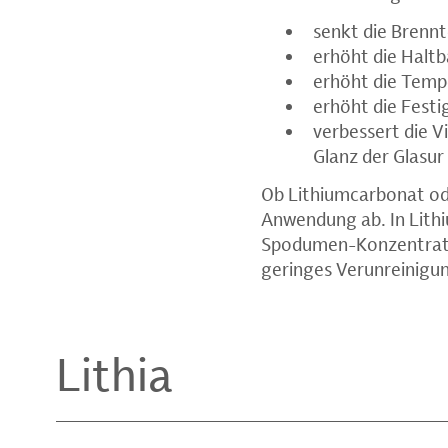
senkt die Brenn
erhöht die Halt
erhöht die Temp
erhöht die Fest
verbessert die V
Glanz der Glasur
Ob Lithiumcarbonat od
Anwendung ab. In Lith
Spodumen-Konzentrate 
geringes Verunreinigun
Lithia