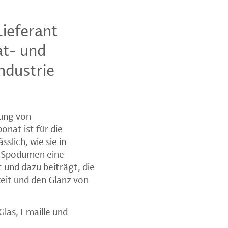
Lieferant
at- und
ndustrie
rung von
onat ist für die
slich, wie sie in
r Spodumen eine
 und dazu beiträgt, die
keit und den Glanz von
las, Emaille und