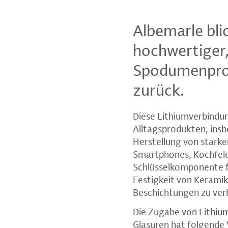
Albemarle bli
hochwertiger,
Spodumenprod
zurück.
Diese Lithiumverbindun
Alltagsprodukten, insb
Herstellung von starke
Smartphones, Kochfeld
Schlüsselkomponente fü
Festigkeit von Keramik
Beschichtungen zu ver
Die Zugabe von Lithiu
Glasuren hat folgende 