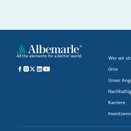
All the elements for a better world.
Wer wir si
Facebook
Instagram
X
LinkedIn
YouTube
Orte
Unser Ang
Nachhaltig
Karriere
Investoren