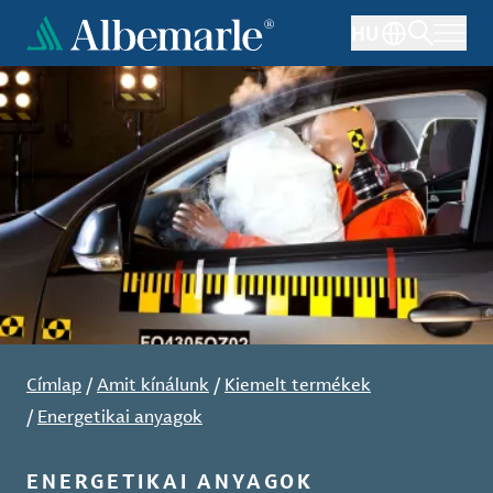
Ugrás
HU
a
tartalomra
Címlap
/
Amit kínálunk
/
Kiemelt termékek
/
Energetikai anyagok
ENERGETIKAI ANYAGOK