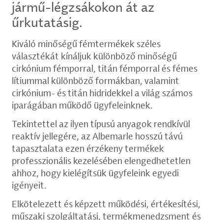
jármű-légzsákokon át az
űrkutatásig.
Kiváló minőségű fémtermékek széles
választékát kínáljuk különböző minőségű
cirkónium fémporral, titán fémporral és fémes
lítiummal különböző formákban, valamint
cirkónium- és titán hidridekkel a világ számos
iparágában működő ügyfeleinknek.
Tekintettel az ilyen típusú anyagok rendkívül
reaktív jellegére, az Albemarle hosszú távú
tapasztalata ezen érzékeny termékek
professzionális kezelésében elengedhetetlen
ahhoz, hogy kielégítsük ügyfeleink egyedi
igényeit.
Elkötelezett és képzett működési, értékesítési,
műszaki szolgáltatási, termékmenedzsment és