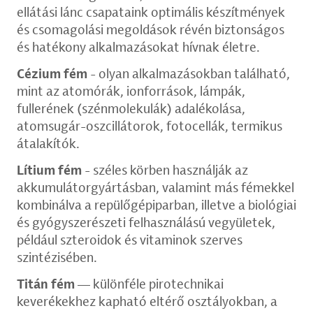
ellátási lánc csapataink optimális készítmények
és csomagolási megoldások révén biztonságos
és hatékony alkalmazásokat hívnak életre.
Cézium fém
- olyan alkalmazásokban található,
mint az atomórák, ionforrások, lámpák,
fullerének (szénmolekulák) adalékolása,
atomsugár-oszcillátorok, fotocellák, termikus
átalakítók.
Lítium fém
- széles körben használják az
akkumulátorgyártásban, valamint más fémekkel
kombinálva a repülőgépiparban, illetve a biológiai
és gyógyszerészeti felhasználású vegyületek,
például szteroidok és vitaminok szerves
szintézisében.
Titán fém
— különféle pirotechnikai
keverékekhez kapható eltérő osztályokban, a