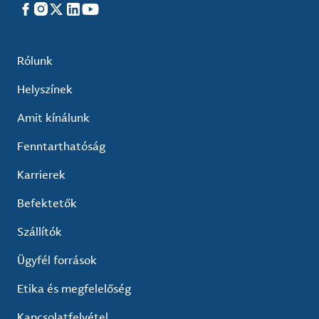
Facebook
Instagram
X
LinkedIn
YouTube
Rólunk
Helyszínek
Amit kínálunk
Fenntarthatóság
Karrierek
Befektetők
Szállítók
Ügyfél források
Etika és megfelelőség
Kapcsolatfelvétel