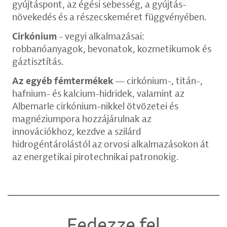
gyújtáspont, az égési sebesség, a gyújtás-
növekedés és a részecskeméret függvényében.
Cirkónium
- vegyi alkalmazásai:
robbanóanyagok, bevonatok, kozmetikumok és
gáztisztítás.
Az egyéb fémtermékek
— cirkónium-, titán-,
hafnium- és kalcium-hidridek, valamint az
Albemarle cirkónium-nikkel ötvözetei és
magnéziumpora hozzájárulnak az
innovációkhoz, kezdve a szilárd
hidrogéntárolástól az orvosi alkalmazásokon át
az energetikai pirotechnikai patronokig.
Fedezze fel