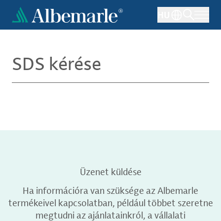
Ugrás
HU
a
tartalomra
SDS kérése
Üzenet küldése
Ha információra van szüksége az Albemarle
termékeivel kapcsolatban, például többet szeretne
megtudni az ajánlatainkról, a vállalati