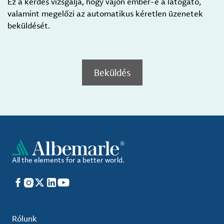
Ez a kérdés vizsgálja, hogy vajon ember-e a látogató,
valamint megelőzi az automatikus kéretlen üzenetek
beküldését.
Beküldés
All the elements for a better world.
Facebook
Instagram
X
LinkedIn
YouTube
Rólunk