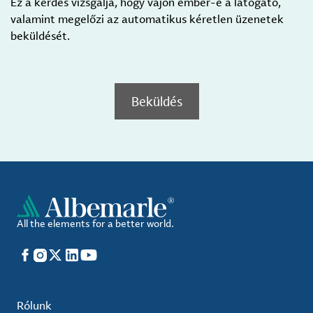
Ez a kérdés vizsgálja, hogy vajon ember-e a látogató,
valamint megelőzi az automatikus kéretlen üzenetek
beküldését.
Beküldés
All the elements for a better world.
Facebook
Instagram
X
LinkedIn
YouTube
Rólunk