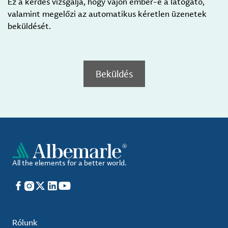
Ez a kérdés vizsgálja, hogy vajon ember-e a látogató,
valamint megelőzi az automatikus kéretlen üzenetek
beküldését.
Beküldés
All the elements for a better world.
Facebook
Instagram
X
LinkedIn
YouTube
Rólunk