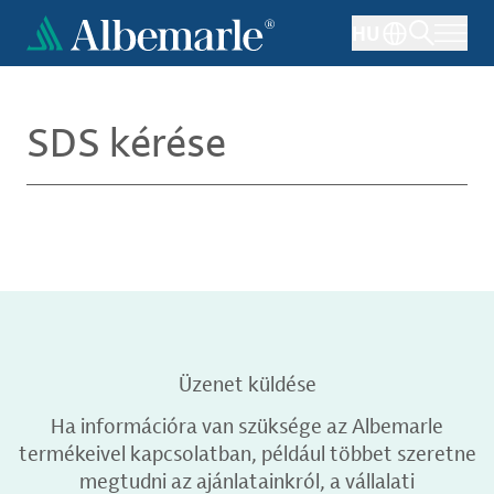
Ugrás
HU
a
tartalomra
SDS kérése
Üzenet küldése
Ha információra van szüksége az Albemarle
termékeivel kapcsolatban, például többet szeretne
megtudni az ajánlatainkról, a vállalati