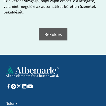
Ez a kérdés vizsgálja, hogy vajon ember-e a látogató,
valamint megelőzi az automatikus kéretlen üzenetek
beküldését.
Beküldés
All the elements for a better world.
Facebook
Instagram
X
LinkedIn
YouTube
Rólunk