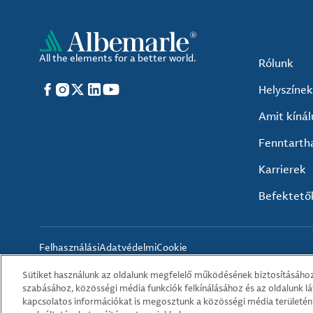
All the elements for a better world.
Rólunk
Facebook
Instagram
X
LinkedIn
YouTube
Helyszínek
Amit kíná
Fenntarth
Karrierek
Befektető
Felhasználási
Adatvédelmi
Cookie
feltételek
irányelvek
irányelvek
Sütiket használunk az oldalunk megfelelő működésének biztosításához
szabásához, közösségi média funkciók felkínálásához és az oldalunk l
kapcsolatos információkat is megosztunk a közösségi média területén 