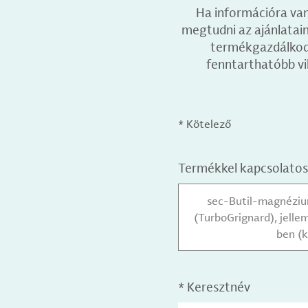
Ha információra van
megtudni az ajánlataink
termékgazdálkodás
fenntarthatóbb vi
* Kötelező
Termékkel kapcsolatos
sec-Butil-magnézium
(TurboGrignard), jell
ben (k
*
Keresztnév