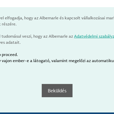
vel elfogadja, hogy az Albemarle és kapcsolt vállalkozásai m
 részére.
l tudomásul veszi, hogy az Albemarle az
Adatvédelmi szabály
es adatait.
o proceed.
gy vajon ember-e a látogató, valamint megelőzi az automatik
Beküldés