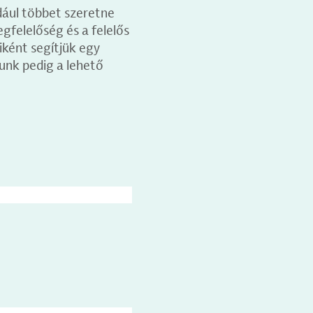
dául többet szeretne
egfelelőség és a felelős
iként segítjük egy
unk pedig a lehető