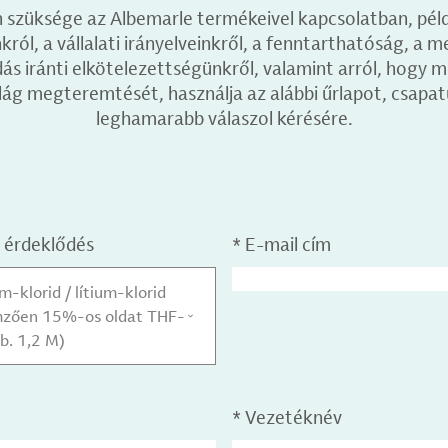
 szüksége az Albemarle termékeivel kapcsolatban, pél
ról, a vállalati irányelveinkről, a fenntarthatóság, a m
 iránti elkötelezettségünkről, valamint arról, hogy m
lág megteremtését, használja az alábbi űrlapot, csapat
leghamarabb válaszol kérésére.
 érdeklődés
*
E-mail cím
-klorid / lítium-klorid
emzően 15%-os oldat THF-
b. 1,2 M)
*
Vezetéknév