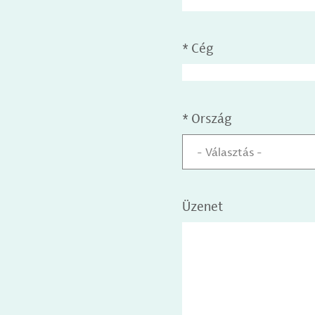
*
Cég
*
Ország
- Választás -
Üzenet