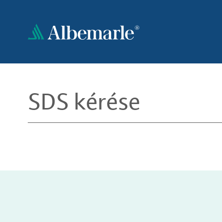
Ugrás
a
tartalomra
SDS kérése