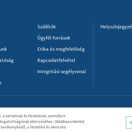
Szállítók
Helyszínjegyz
Ügyfél források
lunk
Etika és megfelelőség
atóság
Kapcsolatfelvétel
Integritási segélyvonal
k
, a tartalmak és hirdetések személyre
átogatottságának elemzéséhez. Oldalhasználattal
S
tevékenykedő, a hirdetési és elemzési