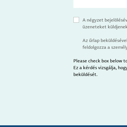
A négyzet bejelölésé
üzeneteket küldjenek
Az űrlap beküldéséve
feldolgozza a személy
Please check box below t
Ez a kérdés vizsgálja, ho
beküldését.