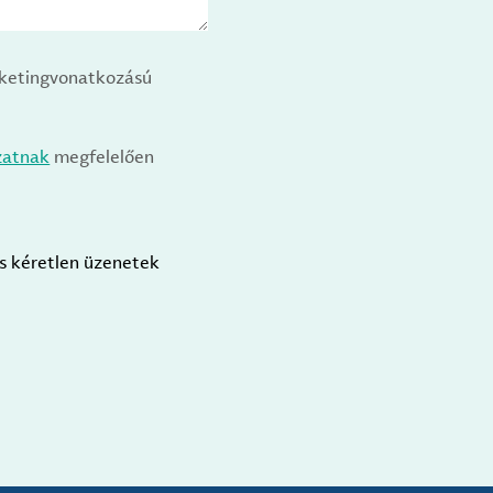
arketingvonatkozású
zatnak
megfelelően
us kéretlen üzenetek