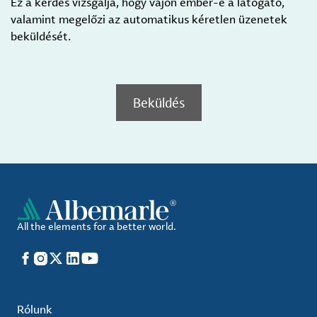
Ez a kérdés vizsgálja, hogy vajon ember-e a látogató,
valamint megelőzi az automatikus kéretlen üzenetek
beküldését.
Beküldés
All the elements for a better world.
Facebook
Instagram
X
LinkedIn
YouTube
Rólunk