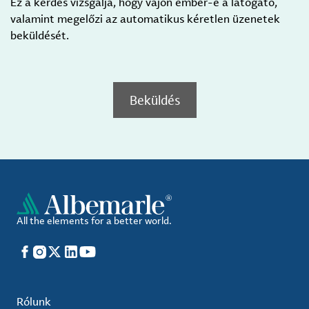
Ez a kérdés vizsgálja, hogy vajon ember-e a látogató,
valamint megelőzi az automatikus kéretlen üzenetek
beküldését.
Beküldés
All the elements for a better world.
Facebook
Instagram
X
LinkedIn
YouTube
Rólunk