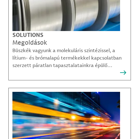
SOLUTIONS
Megoldások
Büszkék vagyunk a molekuláris szintézissel, a
lítium- és brómalapú termékekkel kapcsolatban
szerzett páratlan tapasztalatainkra épülő
megoldásainkra, amelyekkel ügyfeleink
legösszetettebb kihívásai is sikerrel leküzdhetők.