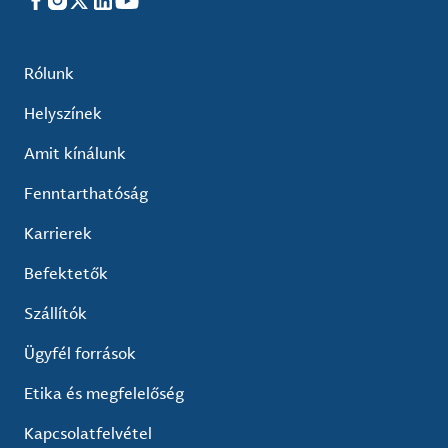
Facebook
Instagram
X
LinkedIn
YouTube
Rólunk
Helyszínek
Amit kínálunk
Fenntarthatóság
Karrierek
Befektetők
Szállítók
Ügyfél források
Etika és megfelelőség
Kapcsolatfelvétel