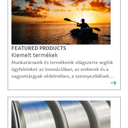
FEATURED PRODUCTS
Kiemelt termékek
Munkatársaink és termékeink világszerte segítik
ügyfeleinket az innovációban, az emberek és a
vagyontárgyak védelmében, a szennyeződések
felszámolásában, valamint a mobilitás, a
kommunikáció és a növekedés fenntarthatóbb
módjainak megteremtésében.