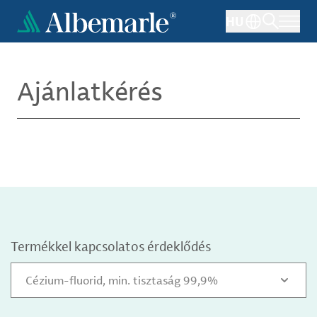
Ugrás
HU
a
tartalomra
Ajánlatkérés
Termékkel kapcsolatos érdeklődés
Cézium-fluorid, min. tisztaság 99,9%