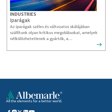
INDUSTRIES
Iparágak
Az iparágak széles és változatos skálájában
szállítunk olyan kritikus megoldásokat, amelyek
nélkülözhetetlenek a gyártók, a
közműszolgáltatók, az alkatrészgyártók, a
kompozit-anyag készítők és mások számára.
All the elements for a better world.