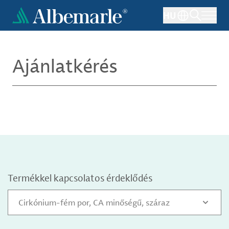
Ugrás
HU
a
tartalomra
Ajánlatkérés
Termékkel kapcsolatos érdeklődés
Cirkónium-fém por, CA minőségű, száraz