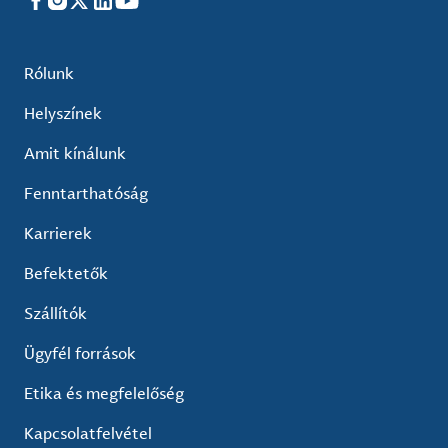
Facebook
Instagram
X
LinkedIn
YouTube
Rólunk
Helyszínek
Amit kínálunk
Fenntarthatóság
Karrierek
Befektetők
Szállítók
Ügyfél források
Etika és megfelelőség
Kapcsolatfelvétel