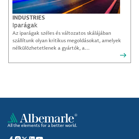
INDUSTRIES
Iparágak
Az iparágak széles és változatos skálájában
szállítunk olyan kritikus megoldásokat, amelyek
nélkülözhetetlenek a gyártók, a
közműszolgáltatók, az alkatrészgyártók, a
kompozit-anyag készítők és mások számára.
All the elements for a better world.