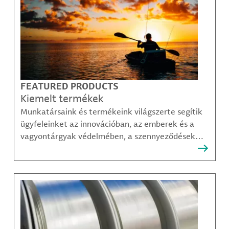
FEATURED PRODUCTS
Kiemelt termékek
Munkatársaink és termékeink világszerte segítik
ügyfeleinket az innovációban, az emberek és a
vagyontárgyak védelmében, a szennyeződések
felszámolásában, valamint a mobilitás, a
kommunikáció és a növekedés fenntarthatóbb
módjainak megteremtésében.