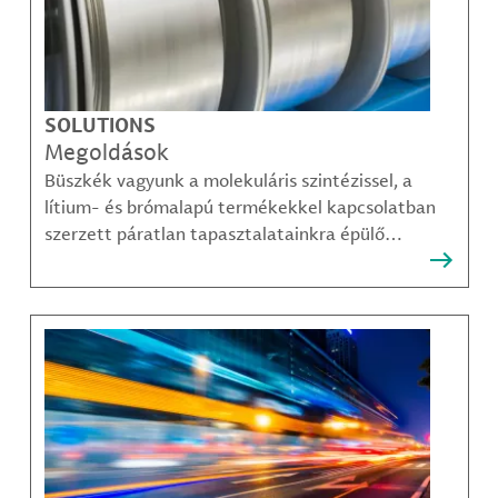
SOLUTIONS
Megoldások
Büszkék vagyunk a molekuláris szintézissel, a
lítium- és brómalapú termékekkel kapcsolatban
szerzett páratlan tapasztalatainkra épülő
megoldásainkra, amelyekkel ügyfeleink
legösszetettebb kihívásai is sikerrel leküzdhetők.